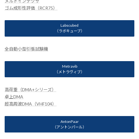
メルトインデクサ
ゴム成形性評価（RCR75）
Labscubed
（ラボキューブ）
全自動小型引張試験機
Metravib
（メトラヴィブ）
高荷重（DMA+シリーズ）
卓上DMA
超高周波DMA（VHF104）
AntonPaar
（アントンパール）