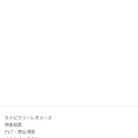
汎用型小型混練機
射出成形機
フィルム成形機
ファイバー巻取機
ファイバー延伸機
ペレタイザー
成形ラインシステム
各種ダイ
オンラインプロセスモニタシステム
３Dフィラメント
UDテープ
GÖTTFERT
（ゴットフェルト）
キャピラリーレオメータ
伸長粘度
PVT・熱伝導度