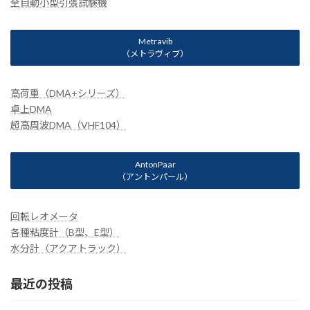
全自動小型引張試験機
Metravib
（メトラヴィブ）
高荷重（DMA+シリーズ）
卓上DMA
超高周波DMA（VHF104）
AntonPaar
（アントンパール）
回転レオメータ
各種粘度計（B型、E型）
水分計（アクアトラック）
最近の投稿