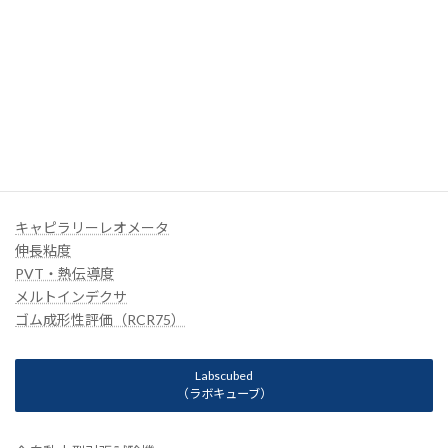
成形ラインシステム
各種ダイ
オンラインプロセスモニタシステム
３Dフィラメント
UDテープ
GÖTTFERT
（ゴットフェルト）
キャピラリーレオメータ
伸長粘度
PVT・熱伝導度
メルトインデクサ
ゴム成形性評価（RCR75）
Labscubed
（ラボキューブ）