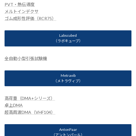
PVT・熱伝導度
メルトインデクサ
ゴム成形性評価（RCR75）
Labscubed
（ラボキューブ）
全自動小型引張試験機
Metravib
（メトラヴィブ）
高荷重（DMA+シリーズ）
卓上DMA
超高周波DMA（VHF104）
AntonPaar
（アントンパール）