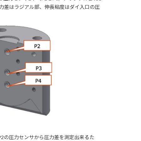
応力差はラジアル部、伸長粘度はダイ入口の圧
-P2の圧力センサから圧力差を測定出来るた