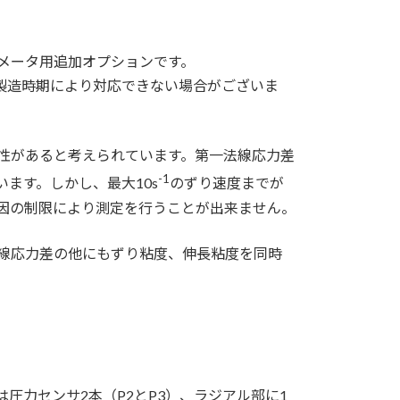
メータ用追加オプションです。
置の製造時期により対応できない場合がございま
性があると考えられています。第一法線応力差
-1
ます。しかし、最大10s
のずり速度までが
因の制限により測定を行うことが出来ません。
線応力差の他にもずり粘度、伸長粘度を同時
圧力センサ2本（P2とP3）、ラジアル部に1