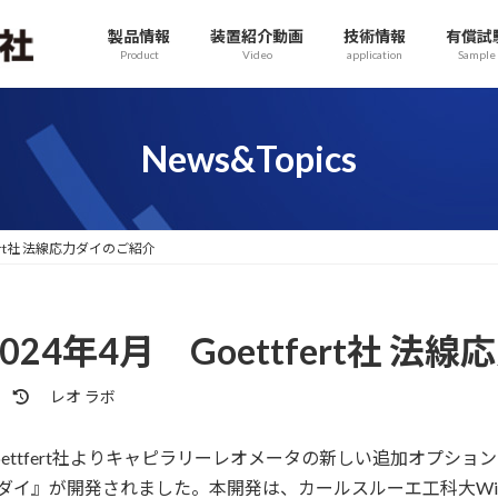
製品情報
装置紹介動画
技術情報
有償試
Product
Video
application
Sample
News&Topics
fert社 法線応力ダイのご紹介
2024年4月 Goettfert社 
最
レオ ラボ
終
更
oettfert社よりキャピラリーレオメータの新しい追加オプシ
新
日
ダイ』が開発されました。本開発は、カールスルーエ工科大Wil