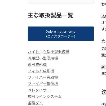
わ
主な取扱製品一覧
法
オ
す
Xplore Instruments
（エクスプローラー）
第
の
ハイトルク型小型混練機
測
汎用型小型混練機
射出成形機
新
フィルム成形機
測
ファイバー巻取機
ファイバー延伸機
ペレタイザー
成形ラインシステム
各種ダイ
法