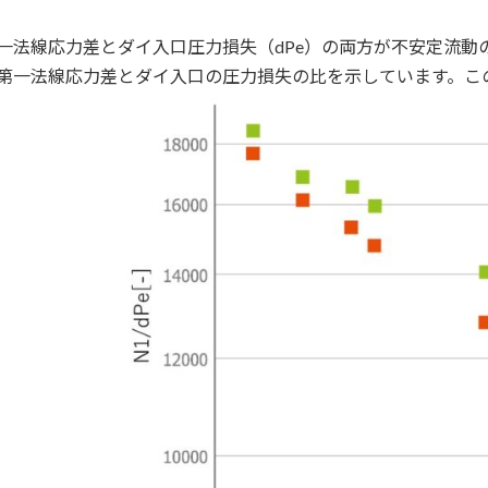
一法線応力差とダイ入口圧力損失（dPe）の両方が不安定流動
第一法線応力差とダイ入口の圧力損失の比を示しています。こ