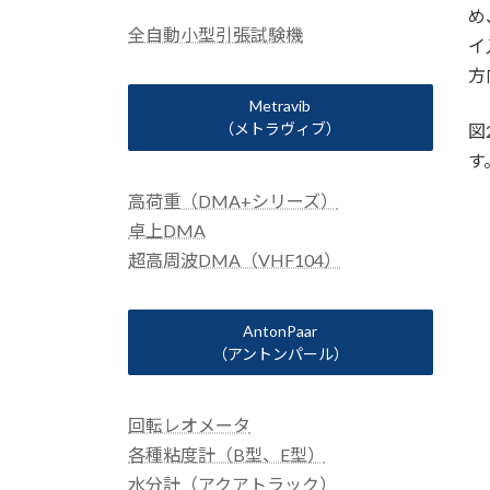
め
全自動小型引張試験機
イ
方
Metravib
（メトラヴィブ）
図
す
高荷重（DMA+シリーズ）
卓上DMA
超高周波DMA（VHF104）
AntonPaar
（アントンパール）
回転レオメータ
各種粘度計（B型、E型）
水分計（アクアトラック）