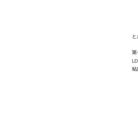
と
第
L
粘