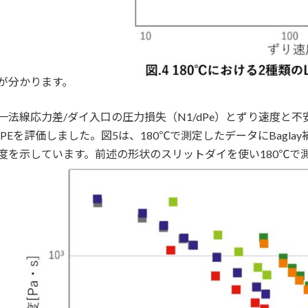
が分かります。
一法線応力差/ダイ入口の圧力損失（N1/dPe）とずり速度と
DPEを評価しました。図5は、180℃で測定したデータにBaglay補正とWe
度を示しています。前述の形状のスリットダイを使い180℃で