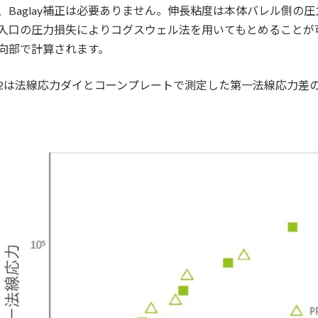
、Baglay補正は必要ありません。伸長粘度は本体バレル側の圧
入口の圧力損失によりコグスウェル法を用いてもとめることが
向部で計算されます。
2は法線応力ダイとコーンプレートで測定した第一法線応力差
。