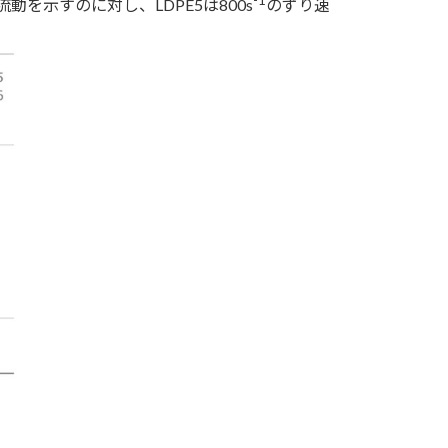
-1
動を示すのに対し、LDPE5は800s
のずり速