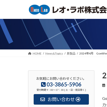
コ
ナ
ン
ビ
テ
ゲ
ン
ー
ツ
シ
へ
ョ
ス
ン
キ
に
ッ
移
HOME
News&Topics
新製品
2024年4月 Goett
プ
動
お気軽にお問い合わせください。
03-3865-5906
受付時間 9：00〜17：30 [ 土・日・祝日除く ]
G
お問い合わせ
力