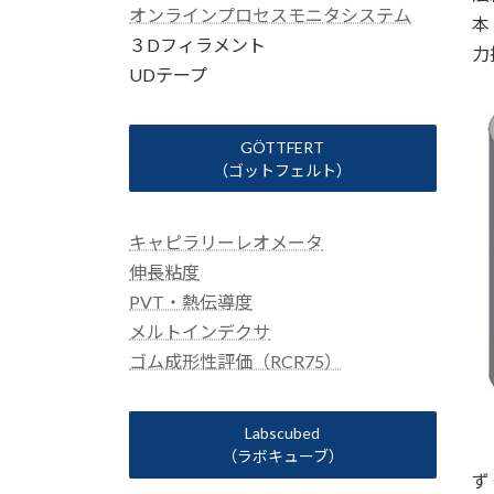
オンラインプロセスモニタシステム
本
３Dフィラメント
力
UDテープ
GÖTTFERT
（ゴットフェルト）
キャピラリーレオメータ
伸長粘度
PVT・熱伝導度
メルトインデクサ
ゴム成形性評価（RCR75）
Labscubed
（ラボキューブ）
ず