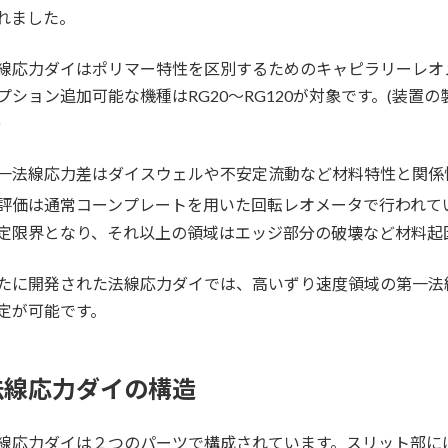
時
れました。
:
線応力ダイはポリマー特性を区別するためのキャピラリーレオ
プション追加可能な機種はRG20～RG120が対象です。(装
)
一法線応力差はダイスウェルや不安定流動など材料特性と関係
評価は通常コーンプレートを用いた回転レオメータで行われてい
定限界となり、それ以上の領域はエッジ部分の破壊など材料起
たに開発された法線応力ダイでは、高いずり速度領域の第一法
定が可能です。
法線応力ダイの構造
線応力ダイは２つのパーツで構成されています。スリット部には