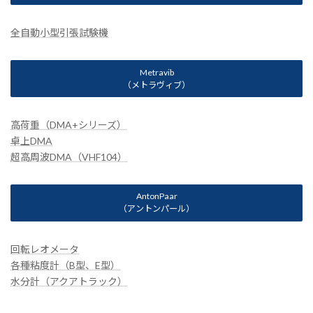
全自動小型引張試験機
Metravib
（メトラヴィブ）
高荷重（DMA+シリーズ）
卓上DMA
超高周波DMA（VHF104）
AntonPaar
（アントンパール）
回転レオメータ
各種粘度計（B型、E型）
水分計（アクアトラック）