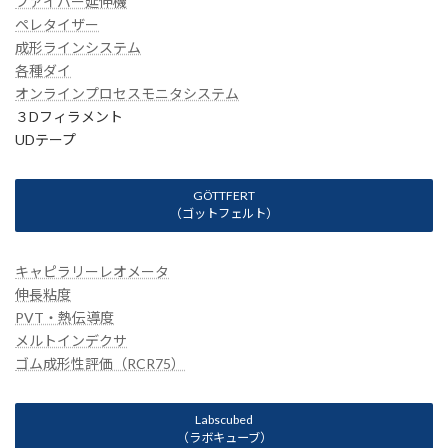
ファイバー延伸機
ペレタイザー
成形ラインシステム
各種ダイ
オンラインプロセスモニタシステム
３Dフィラメント
UDテープ
GÖTTFERT
（ゴットフェルト）
キャピラリーレオメータ
伸長粘度
PVT・熱伝導度
メルトインデクサ
ゴム成形性評価（RCR75）
Labscubed
（ラボキューブ）