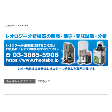
レオロジー分析機器の販売から保守・受託試験・分析
まで。レ
オ・ラボ株式会社はレオロジーに特化した専門企業です。
03-3865-5906
お問い合わせは
または
お問い合わせフォ
ーム
までお気軽に。
お知らせ
News&Topicsカテゴリー
2025年1月 日本ゴム協会東海支部 第17回総合紹介講演会に参加します
2025年3月 アントンパール主催 レオロジー技術セミナーのお知らせ