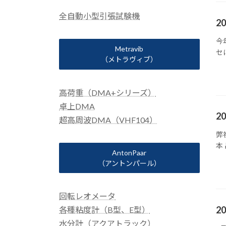
全自動小型引張試験機
2
今
Metravib
セ
（メトラヴィブ）
高荷重（DMA+シリーズ）
卓上DMA
2
超高周波DMA（VHF104）
弊
本 
AntonPaar
（アントンパール）
回転レオメータ
2
各種粘度計（B型、E型）
水分計（アクアトラック）