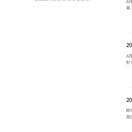
6
車
2
6
形
2
昨
測