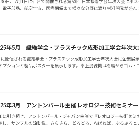
月30日、7月1日に仙台で開催される第63回 日本接着学会年次大会に
、電子部品、航空宇宙、医療関係まで様々な分野に渡り材料開発が盛んに行
025年5月 繊維学会・プラスチック成形加工学会年次
月に開催される繊維学会・プラスチック成形加工学会年次大会に企業展示
オプションと製品ポスターを展示します。卓上混練機は樹脂からゴム・エラ
025年3月 アントンパール主催 レオロジー技術セミナ
年に引き続き、アントンパール・ジャパン主催で『レオロジー技術セミナ
定し、サンプルの流動性、さらさら、どろどろ、ねばねば、ぷるぷるといっ