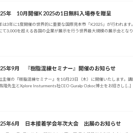
025年 10月開催K 2025の1日無料入場券を贈呈
年は3年に1度開催の世界的に重要な国際見本市「K2025」が行われます
にて3,000を超える各国の企業が展示を行う世界最大規模の展示会となりま
025年9月 『樹脂混練セミナー』開催のお知らせ
社主催の『樹脂混練セミナー』を10月23日（木）に開催いたします。講
昌隆先生とXplore Insturments社CEO Guralp Ozkoc博士をお招きし […]
025年6月 日本接着学会年次大会 出展のお知らせ