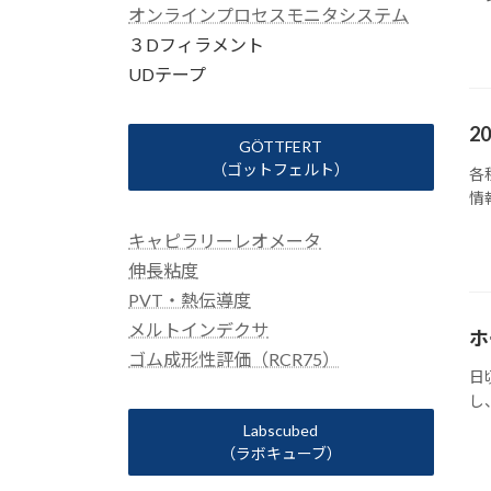
オンラインプロセスモニタシステム
３Dフィラメント
UDテープ
2
GÖTTFERT
（ゴットフェルト）
各
情
キャピラリーレオメータ
伸長粘度
PVT・熱伝導度
メルトインデクサ
ホ
ゴム成形性評価（RCR75）
日
し
Labscubed
（ラボキューブ）