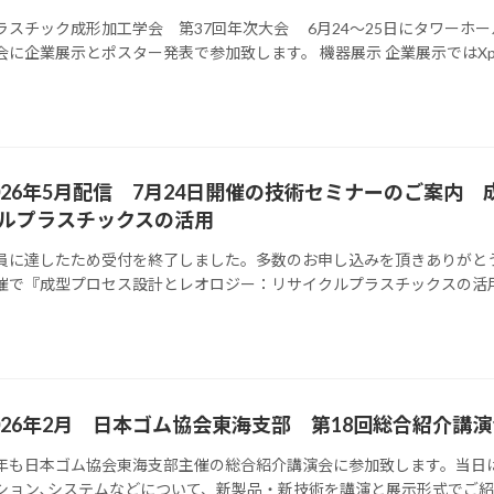
ラスチック成形加工学会 第37回年次大会 6月24～25日にタワーホ
会に企業展示とポスター発表で参加致します。 機器展示 企業展示ではXplore In
026年5月配信 7月24日開催の技術セミナーのご案内
ルプラスチックスの活用
員に達したため受付を終了しました。多数のお申し込みを頂きありがと
催で『成型プロセス設計とレオロジー：リサイクルプラスチックスの活用
026年2月 日本ゴム協会東海支部 第18回総合紹介講
年も日本ゴム協会東海支部主催の総合紹介講演会に参加致します。当日
ション､システムなどについて、新製品・新技術を講演と展示形式でご紹介