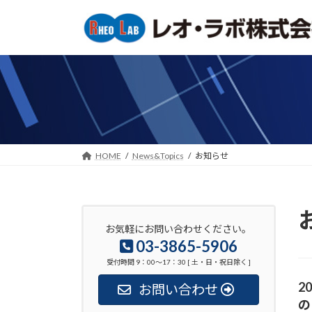
コ
ナ
ン
ビ
テ
ゲ
ン
ー
ツ
シ
へ
ョ
ス
ン
キ
に
ッ
移
HOME
News&Topics
お知らせ
プ
動
お気軽にお問い合わせください。
03-3865-5906
受付時間 9：00〜17：30 [ 土・日・祝日除く ]
2
お問い合わせ
の