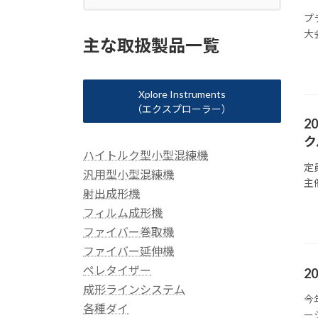
プ
大
主な取扱製品一覧
Xplore Instruments
（エクスプローラー）
2
ク
ハイトルク型小型混練機
定
汎用型小型混練機
主
射出成形機
フィルム成形機
ファイバー巻取機
ファイバー延伸機
ペレタイザー
2
成形ラインシステム
今
各種ダイ
ー