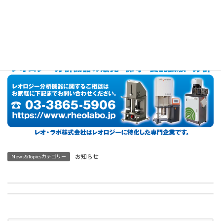
レオロジー分析機器の販売から保守・受託試験・分析
まで。レ
オ・ラボ株式会社はレオロジーに特化した専門企業です。
03-3865-5906
お問い合わせは
または
お問い合わせフォ
ーム
までお気軽に。
お知らせ
News&Topicsカテゴリー
2024年10月 レオ・ラボ『レオロジー混練セミナー』開催のお知らせ
2024年10月 ゴム協会関西支部 第39回総合紹介講演会に参加します（講演・ポスター展示）