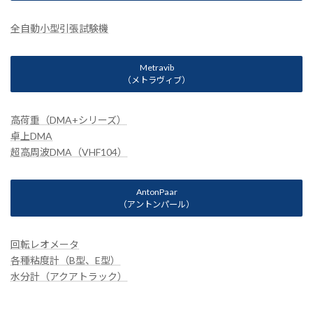
全自動小型引張試験機
Metravib
（メトラヴィブ）
高荷重（DMA+シリーズ）
卓上DMA
超高周波DMA（VHF104）
AntonPaar
（アントンパール）
回転レオメータ
各種粘度計（B型、E型）
水分計（アクアトラック）