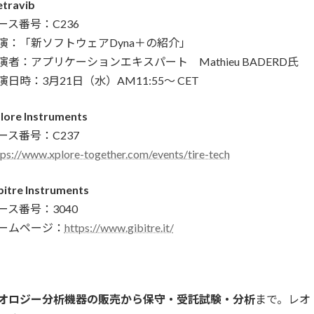
travib
ース番号：C236
演：「新ソフトウェアDyna＋の紹介」
演者：アプリケーションエキスパート Mathieu BADERD氏
演日時：3月21日（水）AM11:55～ CET
lore Instruments
ース番号：C237
tps://www.xplore-together.com/events/tire-tech
bitre Instruments
ース番号：3040
ームページ：
https://www.gibitre.it/
オロジー分析機器の販売から保守・受託試験・分析
まで。レオ