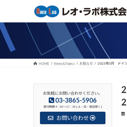
コ
ナ
ン
ビ
テ
ゲ
ン
ー
ツ
シ
へ
ョ
ス
ン
キ
に
ッ
移
HOME
News&Topics
お知らせ
2023年3月 ドイツにて
プ
動
お気軽にお問い合わせください。
03-3865-5906
受付時間 9：00〜17：30 [ 土・日・祝日除く ]
お問い合わせ