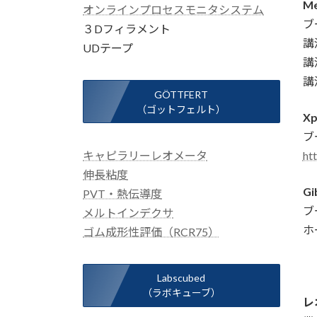
Me
オンラインプロセスモニタシステム
ブ
３Dフィラメント
講
UDテープ
講
講
GÖTTFERT
（ゴットフェルト）
Xp
ブ
キャピラリーレオメータ
ht
伸長粘度
Gi
PVT・熱伝導度
ブ
メルトインデクサ
ホ
ゴム成形性評価（RCR75）
Labscubed
（ラボキューブ）
レ