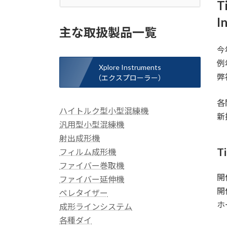
T
I
主な取扱製品一覧
今
例
Xplore Instruments
弊
（エクスプローラー）
各
ハイトルク型小型混練機
新
汎用型小型混練機
射出成形機
T
フィルム成形機
ファイバー巻取機
開
ファイバー延伸機
開
ペレタイザー
ホ
成形ラインシステム
各種ダイ