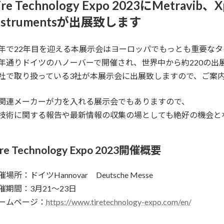
ire Technology Expo 2023にMetravib、Xp
新
日
nstrumentsが出展致します
時
:
年で22年目を迎える本展示会はヨーロッパでもっとも重要な
年通りドイツのハノーバーで開催され、世界中から約220の出
社で取り扱っている3社が本展示会に出展致しますので、ご案
関連メーカーが力を入れる展示会でもありますので、
技術に関する報告や最新情報の収集の場としても絶好の機会と
ire Technology Expo 2023開催概要
催場所：ドイツHannovar Deutsche Messe
催期間：3月21～23日
ームページ：
https://www.tiretechnology-expo.com/en/