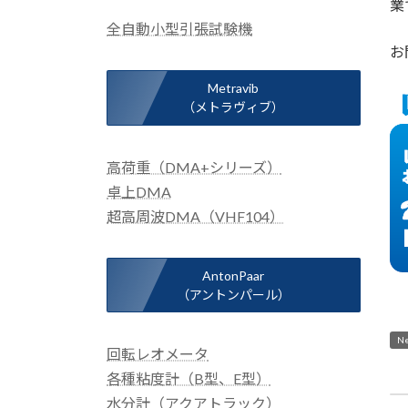
業
全自動小型引張試験機
お
Metravib
（メトラヴィブ）
高荷重（DMA+シリーズ）
卓上DMA
超高周波DMA（VHF104）
AntonPaar
（アントンパール）
N
回転レオメータ
各種粘度計（B型、E型）
水分計（アクアトラック）