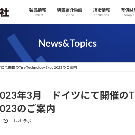
製品情報
装置紹介動画
技術情報
有償試
Product
Video
application
Sample
News&Topics
開催のTire Technology Expo 2023のご案内
2023年3月 ドイツにて開催のTire T
2023のご案内
最
レオ ラボ
終
更