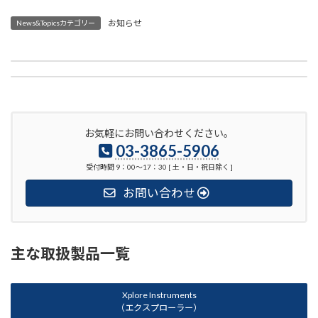
お知らせ
News&Topicsカテゴリー
2022年7月 Solvay社タイヤ研究開発にMetravib社(Acoem)DMAが活躍しています
2022年9月 Xplore社 卓上混練機用 各種成形機のご紹介
お気軽にお問い合わせください。
03-3865-5906
受付時間 9：00〜17：30 [ 土・日・祝日除く ]
お問い合わせ
主な取扱製品一覧
Xplore Instruments
（エクスプローラー）