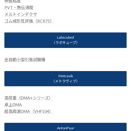
伸長粘度
PVT・熱伝導度
メルトインデクサ
ゴム成形性評価（RCR75）
Labscubed
（ラボキューブ）
全自動小型引張試験機
Metravib
（メトラヴィブ）
高荷重（DMA+シリーズ）
卓上DMA
超高周波DMA（VHF104）
AntonPaar