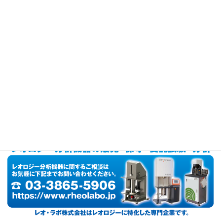
ア）のおかげで、履物フォームの耐久性評価にも役立ちます。ロー
ドランニングやトレイルランニングで使用する靴と同じレベルの
ストレスを加えることで、DMAでのフォームのフィールドエージ
ングを再現することを目指しています。これにより、開発のリード
タイムを短縮し、製品のパフォーマンスと耐久性を向上させるこ
とができます。
レオロジー分析機器の販売から保守・受託試験・分析
まで。レ
オ・ラボ株式会社はレオロジーに特化した専門企業です。
03-3865-5906
お問い合わせは
または
お問い合わせフォ
ーム
までお気軽に。