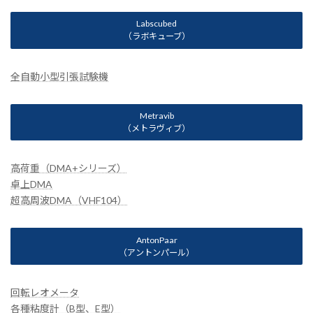
Labscubed
（ラボキューブ）
全自動小型引張試験機
Metravib
（メトラヴィブ）
高荷重（DMA+シリーズ）
卓上DMA
超高周波DMA（VHF104）
AntonPaar
（アントンパール）
回転レオメータ
各種粘度計（B型、E型）