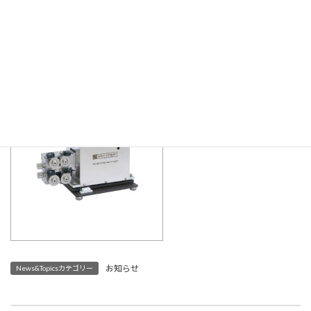
Goettfert社独自技術の
伸長粘度測定ユニットRheotens
新
◇特徴
日
時
・PE、PP、PC、PA、PEEKなど各種材料に対応
:
・ブロー、フィルム、ファイバー成形の不良解析で活躍
・ドローレゾナンスなど伸長粘度以外のデータも同時に取得
お知らせ
News&Topicsカテゴリー
2021年12月 メルトインデクサmi40用溶融張力測定オプションについてメール配信しました
2022年3月 PPS-37, 37th International Conference of the POLYMER PROCESSING SOCIETY へ出展致します